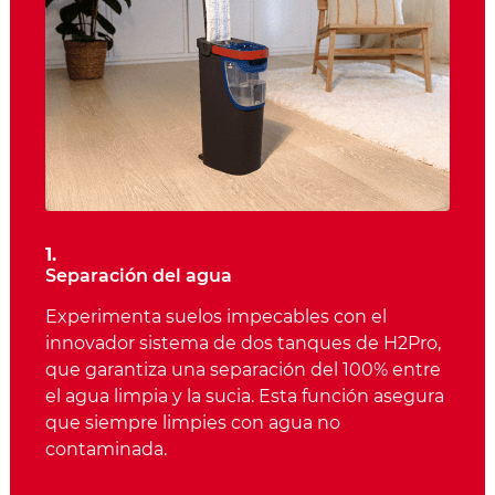
1.
Separación del agua
Experimenta suelos impecables con el
innovador sistema de dos tanques de H2Pro,
que garantiza una separación del 100% entre
el agua limpia y la sucia. Esta función asegura
que siempre limpies con agua no
contaminada.