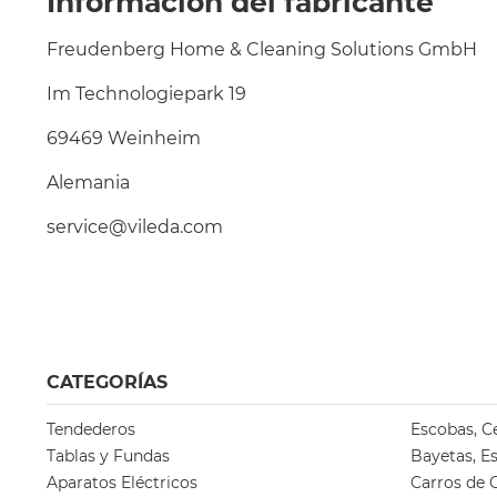
Información del fabricante
Freudenberg Home & Cleaning Solutions GmbH
Im Technologiepark 19
69469 Weinheim
Alemania
service@vileda.com
CATEGORÍAS
Tendederos
Escobas, C
Tablas y Fundas
Bayetas, E
Aparatos Eléctricos
Carros de