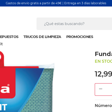
Gastos de envío gratis a partir de 49€ | Entrega en 3 días laborables
EPUESTOS
TRUCOS DE LIMPIEZA
PROMOCIONES
it
Funda
EN STOC
12,9
DEC
Número d