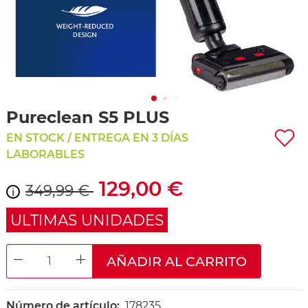
Pureclean S5 PLUS
EN STOCK / ENTREGA EN 3 DÍAS
LABORABLES
129,00 €
349,99 €
i
ULTIMAS UNIDADES
AÑADIR AL CARRITO
DECREASE QUANTITY
INCREASE QUANTITY
Número de artículo:
178235