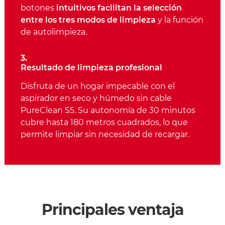
botones
intuitivos facilitan la selección
entre los tres modos de limpieza
y la función
de autolimpieza.
3.
Resultado de limpieza profesional
Disfruta de un hogar impecable con el
aspirador en seco y húmedo sin cable
PureClean S5. Su autonomía de 30 minutos
cubre hasta 180 metros cuadrados, lo que
permite limpiar sin necesidad de recargar.
Principales ventaja