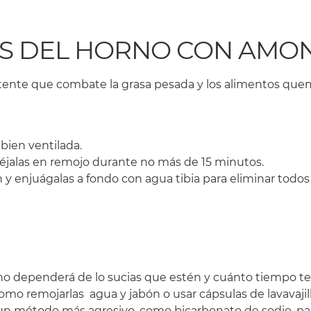
LLAS DEL HORNO CON AMO
ente que combate la grasa pesada y los alimentos quema
bien ventilada.
 déjalas en remojo durante no más de 15 minutos.
n y enjuágalas a fondo con agua tibia para eliminar todos
rno dependerá de lo sucias que estén y cuánto tiempo teng
como remojarlas agua y jabón o usar cápsulas de lavavajil
es un método más agresivo, como bicarbonato de sodio, p