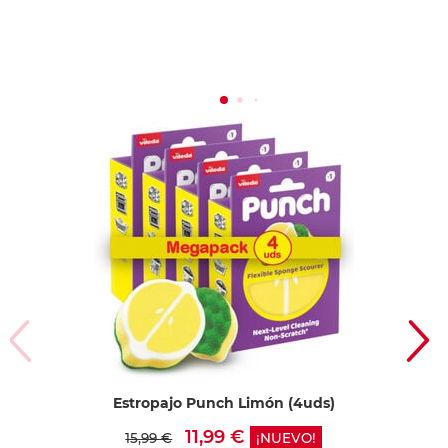
Estropajo Punch Limón (4uds)
11,99 €
15,99 €
¡NUEVO!