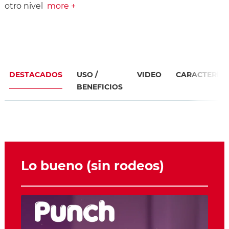
otro nivel
more +
DESTACADOS
USO /
VIDEO
CARACTERÍST
BENEFICIOS
Lo bueno (sin rodeos)