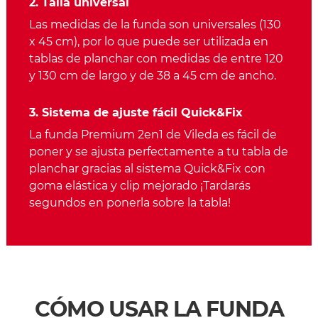
2. Talla universal
Las medidas de la funda son universales (130
x 45 cm), por lo que puede ser utilizada en
tablas de planchar con medidas de entre 120
y 130 cm de largo y de 38 a 45 cm de ancho.
3. Sistema de ajuste fácil Quick&Fix
La funda Premium 2en1 de Vileda es fácil de
poner y se ajusta perfectamente a tu tabla de
planchar gracias al sistema Quick&Fix con
goma elástica y clip mejorado ¡Tardarás
segundos en ponerla sobre la tabla!
CÓMO USAR LA FUNDA