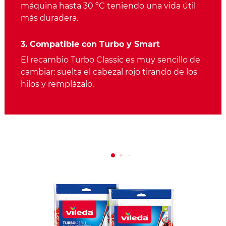
máquina hasta 30 ºC teniendo una vida útil
más duradera.
3. Compatible con Turbo y Smart
El recambio Turbo Classic es muy sencillo de
cambiar: suelta el cabezal rojo tirando de los
hilos y remplázalo.