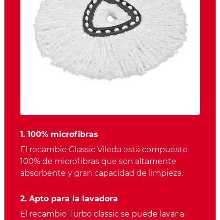
1. 100% microfibras
El recambio Classic Vileda está compuesto
100% de microfibras que son altamente
absorbente y gran capacidad de limpieza.
2. Apto para la lavadora
El recambio Turbo classic se puede lavar a