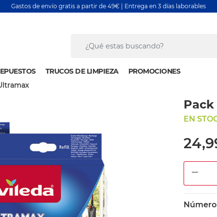
Gastos de envío gratis a partir de 49€ | Entrega en 3 días laborables
EPUESTOS
TRUCOS DE LIMPIEZA
PROMOCIONES
Ultramax
Pack 
EN STOC
24,9
DEC
Número d