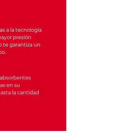
s a la tecnología
ayor presión
o te garantiza un
po.
 absorbentes
ras en su
asta la cantidad