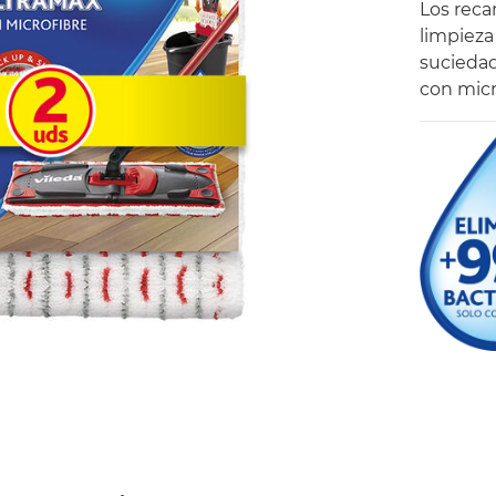
Los reca
limpieza
suciedad
con micr