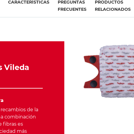
CARACTERÍSTICAS
PREGUNTAS
PRODUCTOS
FRECUENTES
RELACIONADOS
s Vileda
ra
s recambios de la
na combinación
 fibras es
suciedad más