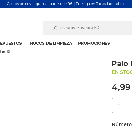
Gastos de envío gratis a partir de 49€ | Entrega en 3 días laborables
EPUESTOS
TRUCOS DE LIMPIEZA
PROMOCIONES
rbo XL
Palo 
EN STOC
4,99
DEC
Número d