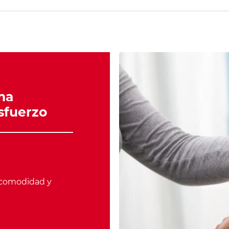
ma
sfuerzo
 comodidad y